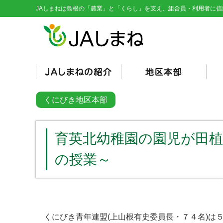
JAしまねは島根の「農業」と「くらし」を支え、組合員・利用者に信
経営理念・基本目標
役員紹介
組織図
総代会資料
JAとは/JAの仕組み
シンボルマーク
くにびき
やすぎ
雲南
隠岐
隠岐どうぜん
出雲
斐川
石見銀山
島根おおち
いわみ中央
西いわみ
営
販
購
そ
信
共
く
総
くにびき地区本部
（
（
育英北幼稚園の園児が田
の授業～
くにびき青年連盟
(
上山根有史委員長・７４名
)
は