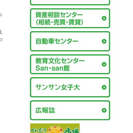
っ
生
わ