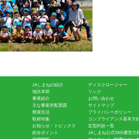
JAしまねの紹介
ディスクロージャー
地区本部
リンク
事業紹介
お問い合わせ
主な事業所配置図
サイトマップ
懸賞生活
プライバシーポリシー
取材特集
コンプライアンス基本方
お知らせ・トピックス
定型約款一覧
総合ポイント
JAしまね公式SNS運営方