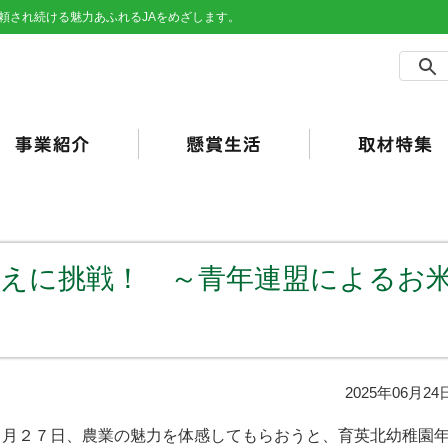
頼され続ける魅力あふれるJAをめざします。
農事業
売事業
買事業
の他事業
用事業
済事業（JA共済）
らしの活動
合ポイント
加工・利用）
JAバンク）
植えに挑戦！ ～青年連盟によるお
2025年06月24
５月２７日、農業の魅力を体感してもらおうと、育英北幼稚園