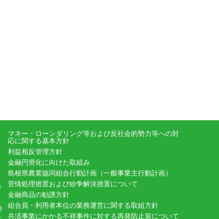
マネー・ローンダリング等および反社会的勢力等への対
応に関する基本方針
利益相反管理方針
金融円滑化に向けた取組み
島根県農業協同組合行動計画（一般事業主行動計画）
苦情処理措置および紛争解決措置について
針
金融商品の勧誘方針
組合員・利用者本位の業務運営に関する取組方針
針
共済事業にかかる不祥事件に対する再発防止策について