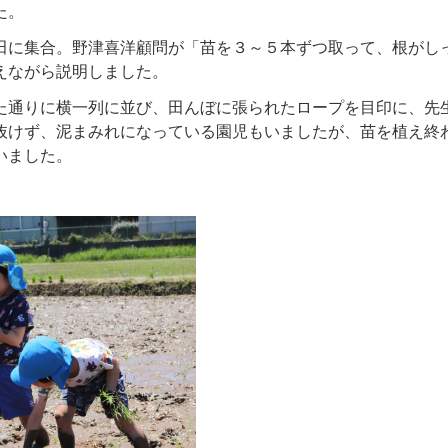
た。
に集合。野津喜洋顧問が「苗を３～５本ずつ取って、根がし
えながら説明しました。
通りに横一列に並び、田んぼに張られたロープを目印に、先
抜けず、泥まみれになっている園児もいましたが、苗を植え終
いました。