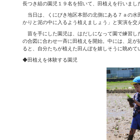
長つき組の園児１９名を招いて、田植えを行いまし
当日は、くにびき地区本部の北側にある７ａの水田
かりと泥の中に入るよう植えましょう」と実演を交
苗を手にした園児は、はだしになって園で練習した
の合図に合わせ一斉に田植えを開始。中には、足が
ると、自分たちが植えた田んぼを嬉しそうに眺めて
◆田植えを体験する園児