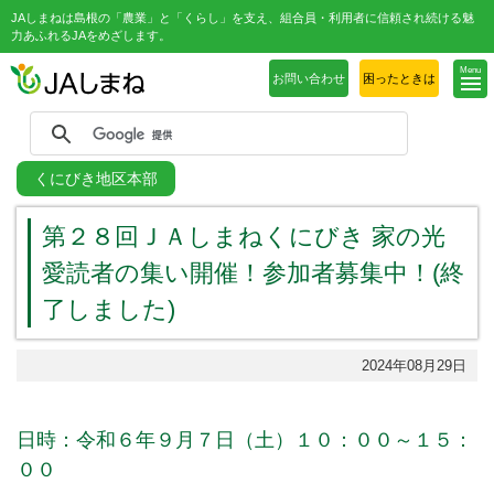
JAしまねは島根の「農業」と「くらし」を支え、組合員・利用者に信頼され続ける魅
力あふれるJAをめざします。
Menu
お問い合わせ
困ったときは
くにびき地区本部
第２８回ＪＡしまねくにびき 家の光
愛読者の集い開催！参加者募集中！(終
了しました)
2024年08月29日
日時：令和６年９月７日（土）１０：００～１５：
００