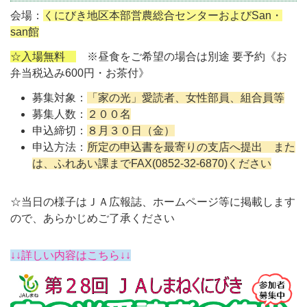
会場：
くにびき地区本部営農総合センターおよびSan・
san館
☆入場無料
※昼食をご希望の場合は別途 要予約《お
弁当税込み600円・お茶付》
募集対象：
「家の光」愛読者、女性部員、組合員等
募集人数：
２００名
申込締切：
８月３０日（金）
申込方法：
所定の申込書を最寄りの支店へ提出 また
は、ふれあい課までFAX(0852-32-6870)ください
☆当日の様子はＪＡ広報誌、ホームページ等に掲載します
ので、あらかじめご了承ください
↓↓詳しい内容はこちら↓↓