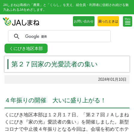
JAしまねは島根の「農業」と「くらし」を支え、組合員・利用者に信頼され続ける魅
力あふれるJAをめざします。
Menu
お問い合わせ
困ったときは
くにびき地区本部
第２７回家の光愛読者の集い
2024年01月10日
４年振りの開催 大いに盛り上がる！
くにびき地区本部は１２月１７日、「第２７回ＪＡしまね
くにびき『家の光』愛読者の集い」を開催しました。新型
コロナで中止後４年振りとなる今回は、会場を初めてホテ