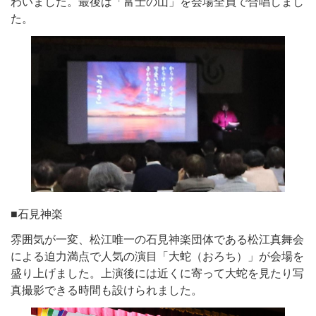
わいました。最後は「富士の山」を会場全員で合唱しまし
た。
■石見神楽
雰囲気が一変、松江唯一の石見神楽団体である松江真舞会
による迫力満点で人気の演目「大蛇（おろち）」が会場を
盛り上げました。上演後には近くに寄って大蛇を見たり写
真撮影できる時間も設けられました。