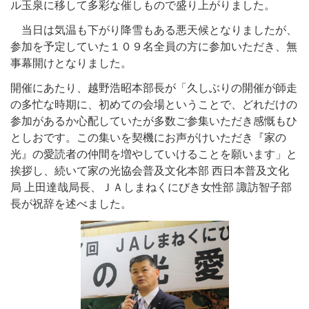
ル玉泉に移して多彩な催しもので盛り上がりました。
当日は気温も下がり降雪もある悪天候となりましたが、
参加を予定していた１０９名全員の方に参加いただき、無
事幕開けとなりました。
開催にあたり、越野浩昭本部長が「久しぶりの開催が師走
の多忙な時期に、初めての会場ということで、どれだけの
参加があるか心配していたが多数ご参集いただき感慨もひ
としおです。この集いを契機にお声がけいただき『家の
光』の愛読者の仲間を増やしていけることを願います」と
挨拶し、続いて家の光協会普及文化本部 西日本普及文化
局 上田達哉局長、ＪＡしまねくにびき女性部 諏訪智子部
長が祝辞を述べました。