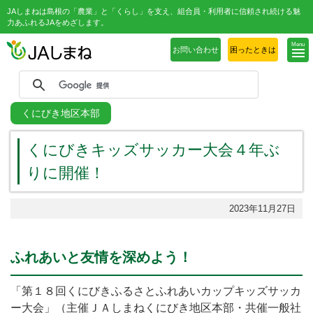
JAしまねは島根の「農業」と「くらし」を支え、組合員・利用者に信頼され続ける魅
力あふれるJAをめざします。
Menu
お問い合わせ
困ったときは
くにびき地区本部
くにびきキッズサッカー大会４年ぶ
りに開催！
2023年11月27日
ふれあいと友情を深めよう！
「第１８回くにびきふるさとふれあいカップキッズサッカ
ー大会」（主催ＪＡしまねくにびき地区本部・共催一般社