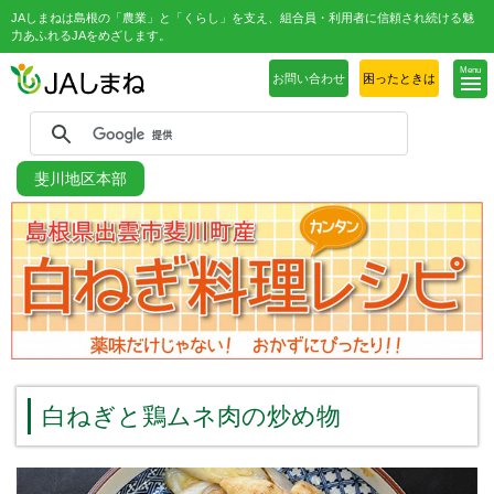
JAしまねは島根の「農業」と「くらし」を支え、組合員・利用者に信頼され続ける魅
力あふれるJAをめざします。
Menu
お問い合わせ
困ったときは
斐川地区本部
白ねぎと鶏ムネ肉の炒め物