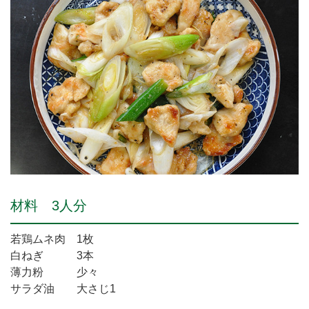
材料 3人分
若鶏ムネ肉 1枚
白ねぎ 3本
薄力粉 少々
サラダ油 大さじ1