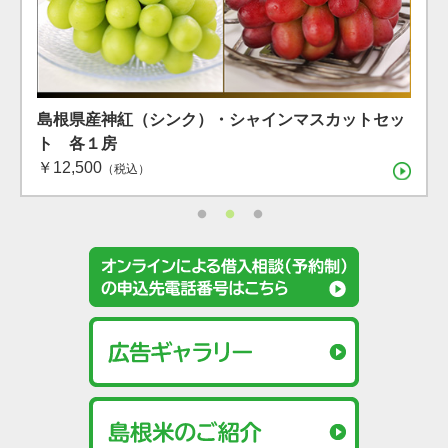
島根県産 シャインマスカット １房（600g）（7月下
島根県産 アールスメロン2玉箱
島根県産神紅（シンク）・シャインマスカットセッ
旬〜8月上旬）
￥4,400
ト 各１房
（税込）
（税込）
（税込）