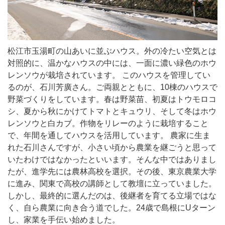
松江市玉湯町の山あいに並ぶハウス。外の冷たい空気とは
対照的に、温かなハウスの中には、一面に濃い緑色のホウ
レンソウが栽培されています。 このハウスを管理してい
るのが、石川芳廣さん。ご両親とともに、10棟のハウスで
野菜づくりをしています。春は野菜苗、初夏はトウモロコ
シ、夏から秋にかけてトマトとキュウリ、そして冬はホウ
レンソウと白カブ。作物をリレーのように栽培すること
で、年間を通してハウスを活用しています。 農家に生ま
れた石川さんですが、小さい頃から農業を継ごうと思って
いたわけではなかったといいます。そんな中ではありまし
たが、進学先には農林高校を選択。その後、東京農業大学
に進み、関東で高校の講師として教壇に立っていました。
しかし、最終的に選んだのは、後継者を育てる立場ではな
く、自ら農業に向き合う道でした。24歳で島根にUターン
し、家業を手伝い始めました。