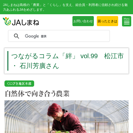
JAしまねは島根の「農業」と「くらし」を支え、組合員・利用者に信頼され続ける魅
力あふれるJAをめざします。
Menu
お問い合わせ
困ったときは
つながるコラム「絆」 vol.99 松江市
・ 石川芳廣さん