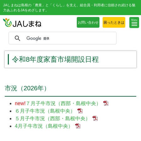
JAしまねは島根の「農業」と「くらし」を支え、組合員・利用者に信頼され続ける魅
力あふれるJAをめざします。
Menu
お問い合わせ
困ったときは
令和8年度家畜市場開設日程
市況（2026年）
new!
７月子牛市況（西部・島根中央）
６月子牛市況（島根中央）
５月子牛市況
（西部・島根中央）
4月子牛市況（島根中央）