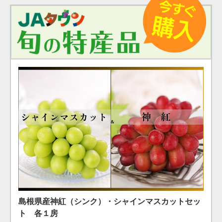
島根県産 シャインマスカット １房（600g）（7月下
島根県産 アールスメロン2玉箱
島根県産神紅（シンク）・シャインマスカットセッ
旬〜8月上旬）
￥4,400
ト 各１房
（税込）