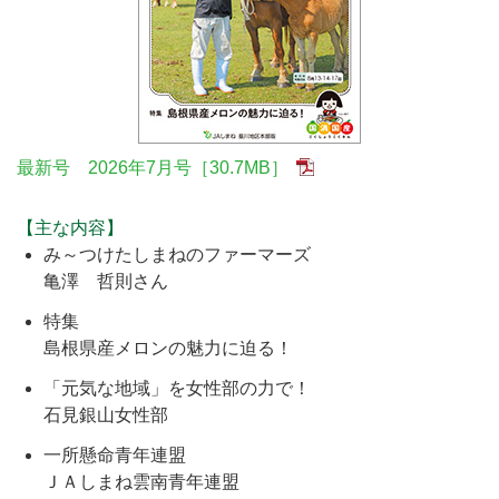
最新号 2026年7月号［30.7MB］
【主な内容】
み～つけたしまねのファーマーズ
亀澤 哲則さん
特集
島根県産メロンの魅力に迫る！
「元気な地域」を女性部の力で！
石見銀山女性部
一所懸命青年連盟
ＪＡしまね雲南青年連盟