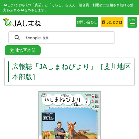
JAしまねは島根の「農業」と「くらし」を支え、組合員・利用者に信頼され続ける魅
力あふれるJAをめざします。
Menu
お問い合わせ
困ったときは
斐川地区本部
広報誌「JAしまねびより」［斐川地区
本部版］